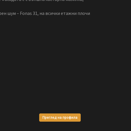
ен шум – Fonas 31, на всички етажни плочи
Преглед на профила