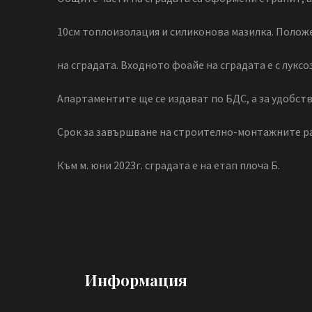
10см топлоизолация и силиконова мазилка. Положе
на сградата. Входното фоайе на сградата е с лукс
Апартаментите ще се издават по БДС, а за удобств
Срок за завършване на строително-монтажните раб
Към м. юни 2023г. сградата е на етап плоча Б.
Информация