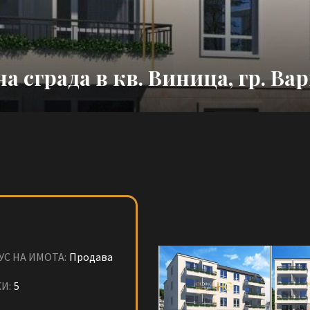
 сграда в кв. Виница, гр. Ва
УС НА ИМОТА:
Продава
И:
5