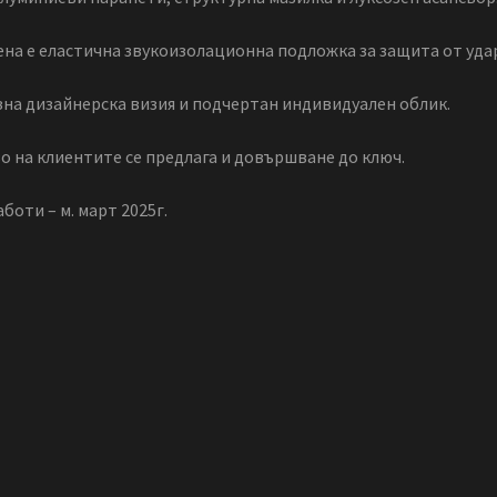
на е еластична звукоизолационна подложка за защита от удар
озна дизайнерска визия и подчертан индивидуален облик.
о на клиентите се предлага и довършване до ключ.
оти – м. март 2025г.