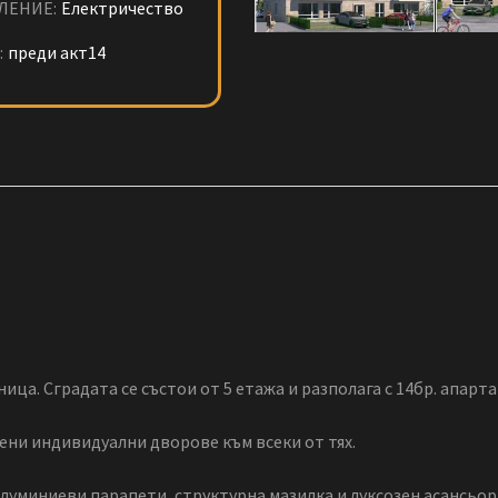
ЛЕНИЕ:
Електричество
:
преди акт14
ица. Сградата се състои от 5 етажа и разполага с 14бр. апарта
ени индивидуални дворове към всеки от тях.
луминиеви парапети, структурна мазилка и луксозен асансьор.