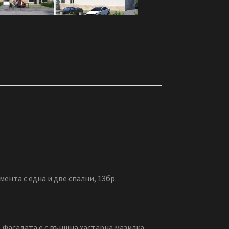
мента с една и две спални, 13бр.
 Фасадата е с външна хастарна мазилка,