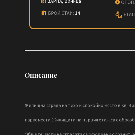
ВАРНА,
Виница
ОТОП
БРОЙ СТАИ:
14
ЕТАП
Описание
Жилищна сграда на тихо и спокойно място в кв. Вин
паркоместа. Жилищата на първия етаж са с обособ
Общите части на сградата са оформени с гранит, а