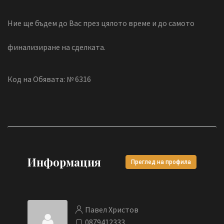
Ние ще бъдем до Вас през цялото време и до самото
финализиране на сделката.
Код на Обявата: № 6316
Информация
Преглед на профила
Павел Христов
0879412333