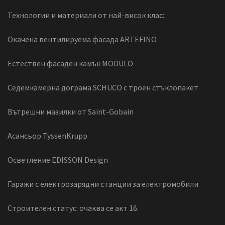
Технологии и материали от най-висок клас:
Окачена вентилируема фасада ARTEFINO
Естествен фасаден камък MODULO
Седемкамерна дограма SCHÜCO с троен стъклопакет
Вътрешни мазилки от Saint-Gobain
Асансьор TyssenKrupp
Осветление EDISSON Design
Гаражи с електрозарядни станции за електромобили
Строителен статус: очаква се акт 16.