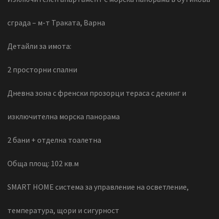
сграда – м-т Траката, Варна
Детайли за имота:
2 просторни спални
Дневна зона с френски прозорци тераса с декинг и
изключителна морска панорама
2 бани + отделна тоалетна
Обща площ: 102 кв.м
SMART HOME система за управление на осветление,
температура, щори и сигурност