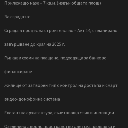
Прилежащо мазе – 7 кв.м. (извън общата площ)
За сградата:
Сграда в процес на строителство – Акт 14, с планирано
завършване до края на 2025 г.
Гъвкави схеми на плащане, подходяща за банково
финансиране
Жилище от затворен тип с контрол на достъпа и смарт
видео-домофонна система
Елегантна архитектура, съчетаваща стил и иновации
Озеленено дворно пространство с детска площадка и