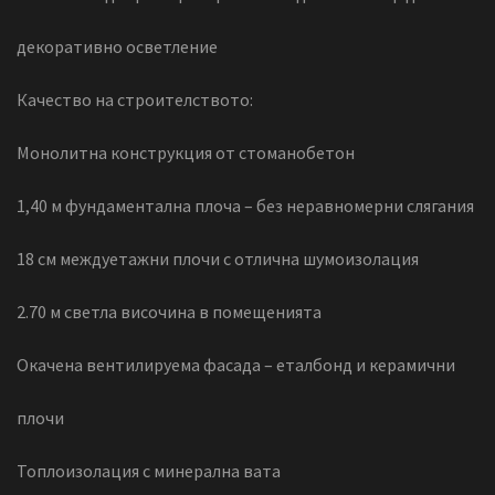
декоративно осветление
Качество на строителството:
Монолитна конструкция от стоманобетон
1,40 м фундаментална плоча – без неравномерни слягания
18 см междуетажни плочи с отлична шумоизолация
2.70 м светла височина в помещенията
Окачена вентилируема фасада – еталбонд и керамични
плочи
Топлоизолация с минерална вата