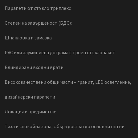
Парапети от стъкло триплекс
Степен на завършеност (БДС):
Шпакловка и замазка
PVC или алуминиева дограма с троен стъклопакет
Блиндирани входни врати
Висококачествени общи части – гранит, LED осветление,
дизайнерски парапети
Локация и предимства:
Тиха и спокойна зона, с бърз достъп до основни пътни