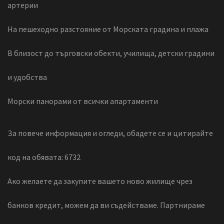
артерии
На пешеходно разстояние от Морската градина и плажа
В близост до търговски обекти, училища, детски градини
и удобства
Морски панорами от всички апартаменти
За повече информация и огледи, обадете се и цитирайте
код на обявата: 6732
Ако желаете да закупите вашето ново жилище чрез
банков кредит, можем да ви съдействаме. Партнираме