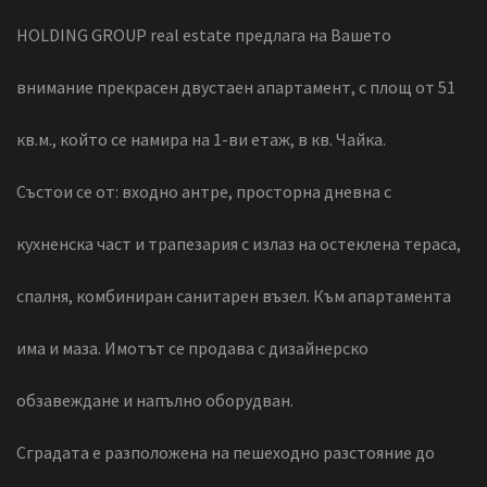
HOLDING GROUP real estate предлага на Вашето
внимание прекрасен двустаен апартамент, с площ от 51
кв.м., който се намира на 1-ви етаж, в кв. Чайка.
Състои се от: входно антре, просторна дневна с
кухненска част и трапезария с излаз на остеклена тераса,
спалня, комбиниран санитарен възел. Към апартамента
има и маза. Имотът се продава с дизайнерско
обзавеждане и напълно оборудван.
Сградата е разположена на пешеходно разстояние до