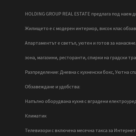
HOLDING GROUP REAL ESTATE предлага под наем дв
Жилището е с модерен интериор, висок клас обза
Апартаментът е светъл, уютен и готов за нанасян
зона, магазини, ресторанти, спирки на градски тр
Разпределение: Дневна с кухненски бокс, Уютна сп
Обзавеждане и удобства:
Напълно оборудвана кухня с вградени електроуре
Климатик
Телевизори с включена месечна такса за Интернет