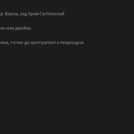
. Варна, зад Храм Св.Николай
ек или двойка.
адина, точно до централната пешеходна