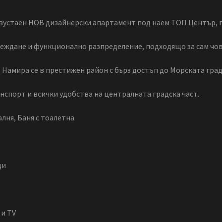
устаен НОВ дизайнерски апартамент под наем ТОП Център, гр
веждане и функционално разпределение, подходящо за сам чов
е. Намира се в престижен район с бърз достъп до Морската гр
анспорт и всички удобства на централната градска част.
алня, Баня с тоалетна
ди
 и TV