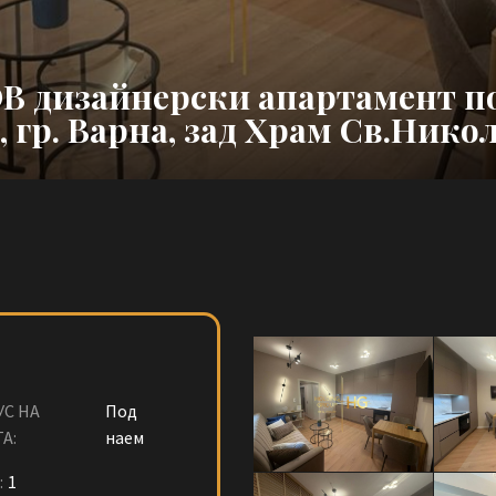
В дизайнерски апартамент п
 гр. Варна, зад Храм Св.Нико
УС НА
Под
А:
наем
:
1