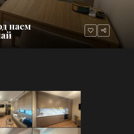
од наем
лай