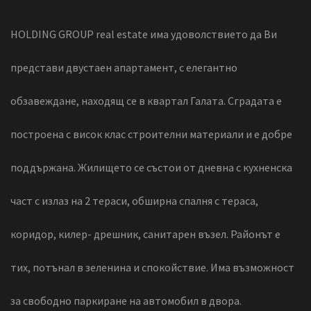
HOLDING GROUP real estate има удоволствието да Ви
представи двустаен апартамент, с елегантно
обзавеждане, находящ се в квартал Галата. Сградата е
построена с висок клас строителни материали и е добре
поддържана. Жилището се състои от дневна с кухненска
част с излаз на 2 тераси, обширна спалня с тераса,
коридор, килер- дрешник, санитарен възел. Районът е
тих, потънал в зеленина и спокойствие. Има възможност
за свободно паркиране на автомобил в двора.