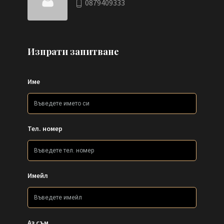
0879409333
Изпрати запитване
Име
Тел. номер
Имейл
Аз съм