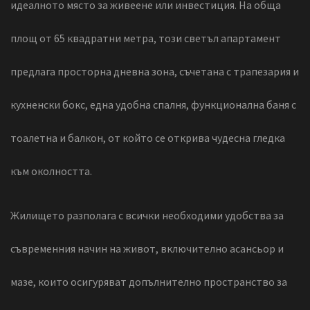
идеалното място за живеене или инвестиция. На обща
площ от 65 квадратни метра, този светъл апартамент
предлага просторна дневна зона, съчетана с трапезария и
кухненски бокс, една удобна спалня, функционална баня с
тоалетна и балкон, от който се открива чудесна гледка
към околността.
Жилището разполага с всички необходими удобства за
съвременния начин на живот, включително асансьор и
мазе, които осигуряват допълнително пространство за