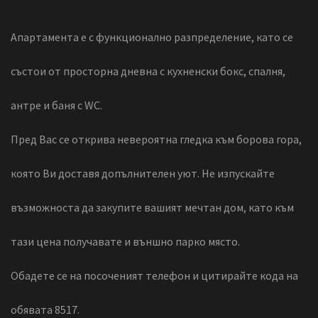
Апартамента е с функционално разпределение, като се
състои от просторна дневна с кухненски бокс, спалня,
антре и баня с WC.
Пред Вас се открива невероятна гледка към борова гора,
която Ви доставя допълнителен уют. Не изпускайте
възможноста да закупите вашият мечтан дом, като към
тази цена получавате и външно парко място.
Обадете се на посоченият телефон и цитирайте кода на
обявата 8517.