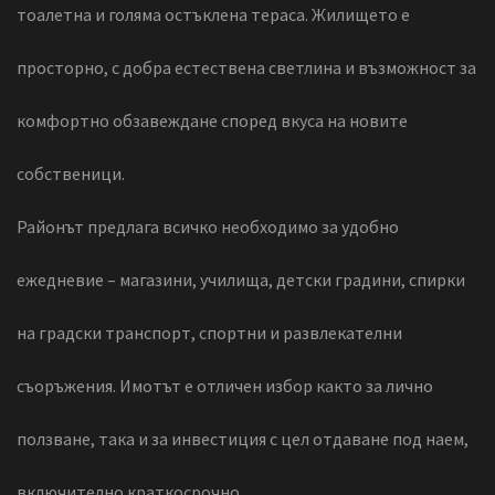
тоалетна и голяма остъклена тераса. Жилището е
просторно, с добра естествена светлина и възможност за
комфортно обзавеждане според вкуса на новите
собственици.
Районът предлага всичко необходимо за удобно
ежедневие – магазини, училища, детски градини, спирки
на градски транспорт, спортни и развлекателни
съоръжения. Имотът е отличен избор както за лично
ползване, така и за инвестиция с цел отдаване под наем,
включително краткосрочно.