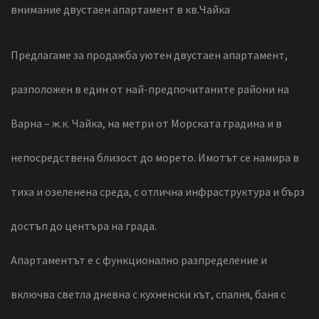
внимание двустаен апартамент в кв.Чайка
Предлагаме за продажба уютен двустаен апартамент,
разположен в един от най-предпочитаните райони на
Варна – ж.к. Чайка, на метри от Морската градина и в
непосредствена близост до морето. Имотът се намира в
тиха и озеленена среда, с отлична инфраструктура и бърз
достъп до центъра на града.
Апартаментът е с функционално разпределение и
включва светла дневна с кухненски кът, спалня, баня с