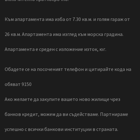
Към апартамента има изба от 7.30 кв.м. и голям гараж от
26 кв.м. Апартамента има изглед към морска градина.
Апартамента е среден с изложение изток, юг.
Обадете се на посоченият телефон и цитирайте кода на
обяват 9150
Ако желаете да закупите вашето ново жилище чрез
банков кредит, можем да ви съдействаме. Партнираме
успешно с всички банкови институции в страната.