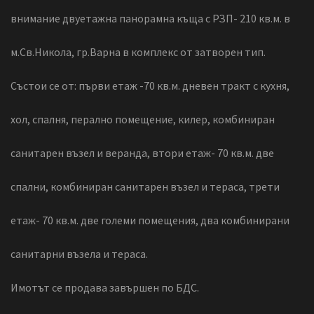
внимание двуетажна панорамна къща с РЗП- 210 кв.м. в
м.Св.Никола, гр.Варна в комплекс от затворен тип.
Състои се от: първи етаж -70 кв.м. дневен тракт с кухня,
хол, спалня, перално помещение, килер, комбиниран
санитарен възел и веранда, втори етаж- 70 кв.м. две
спални, комбиниран санитарен възел и тераса, трети
етаж- 70 кв.м. две големи помещения, два комбинирани
санитарни възела и тераса.
Имотът се продава завършен по БДС.