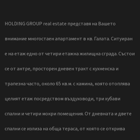
HOLDING GROUP real estate представя на Вашето
внимание многостаен апартамент в кв. Галата. Ситуиран
е на етаж едно от четири етажна жилищна сграда. Състои
се от антре, просторен дневен тракт с кухненска и
трапезна часто, около 65 кв.м. с камина, която отоплява
целият етаж посредством въздуховоди, три хубави
спални и четири мокри помещения. От дневната и двете
спални се излиза на обща тераса, от която се открива