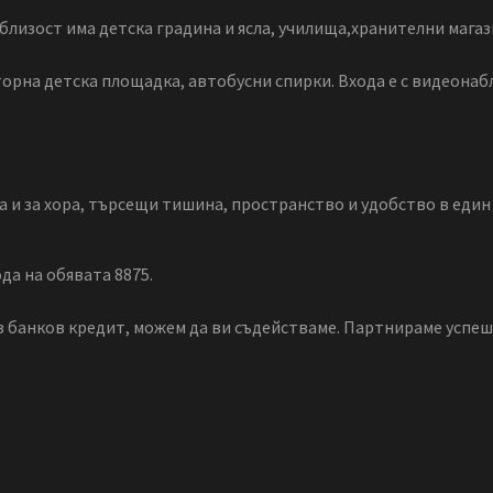
близост има детска градина и ясла, училища,хранителни магаз
торна детска площадка, автобусни спирки. Входа е с видеона
а и за хора, търсещи тишина, пространство и удобство в един
да на обявата 8875.
з банков кредит, можем да ви съдействаме. Партнираме успеш