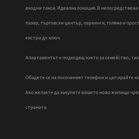
входни такси. Идеална локация. В непосредствена 
пазар, търговски център, паркинги, голяма и прос
екстри до ключ.
Апартаментът е подходящ както за семейство, так
Обадете се на посоченият телефон и цитирайте ко
Ако желаете да закупите вашето ново жилище чре
страната.