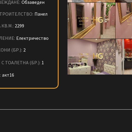
ВЕЖДАНЕ:
Обзаведен
СТРОИТЕЛСТВО:
Панел
 КВ.М.:
2299
ЛЕНИЕ:
Електричество
ОНИ (БР.):
2
 С ТОАЛЕТНА (БР.):
1
:
акт16