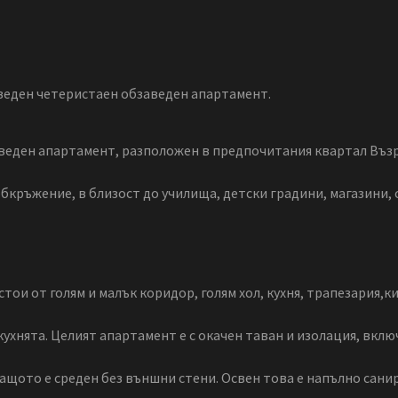
аведен четеристаен обзаведен апартамент.
веден апартамент, разположен в предпочитания квартал Възр
бкръжение, в близост до училища, детски градини, магазини, 
състои от голям и малък коридор, голям хол, кухня, трапезария,к
 кухнята. Целият апартамент е с окачен таван и изолация, вкл
 защото е среден без външни стени. Освен това е напълно сан