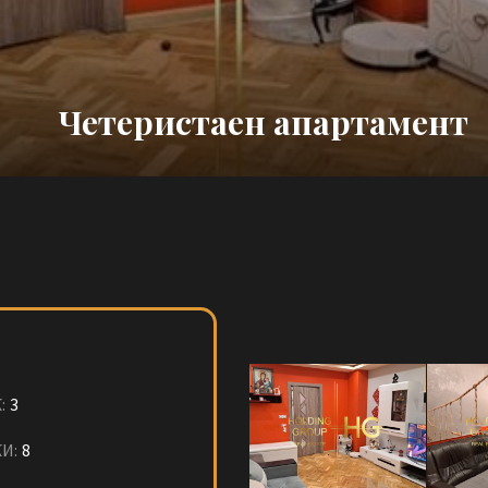
Четеристаен апартамент
:
3
И:
8