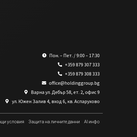
Пон. – Пет. / 9:00 – 17:30
+359 879 307 333
+359 879 308 333
office@holdinggroup.bg
Варна ул. Дебър 58, ет. 2, офис 9
ул. Южен Залив 4, вход 6, кв. Аспарухово
щи условия
Защита на личните данни
AI инфо