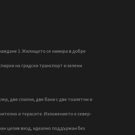
аждане 1. Жилището се намира в добре
спирки на градски транспорт и зелени
илер, две спални, две бани с две тоалетни и
ючително и терасите. Изложението е север-
иран целия вход, идеално поддържан без