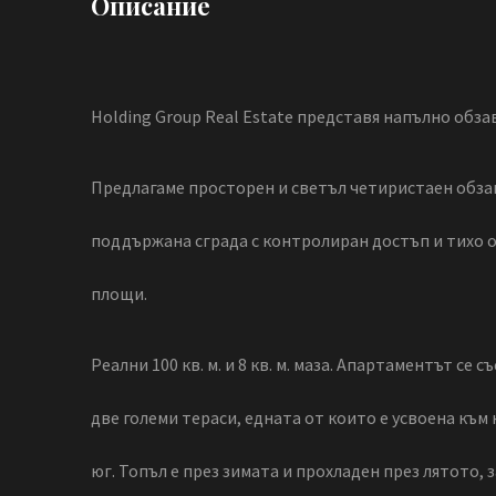
Описание
Holding Group Real Estate представя напълно обз
Предлагаме просторен и светъл четиристаен обза
поддържана сграда с контролиран достъп и тихо о
площи.
Реални 100 кв. м. и 8 кв. м. маза. Апартаментът се 
две големи тераси, едната от които е усвоена към
юг. Топъл е през зимата и прохладен през лятото,