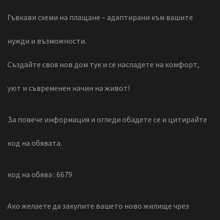
Гъвкави схеми на плащане – адаптирани към вашите
нужди и възможности.
Създайте своя нов дом тук и се насладете на комфорт,
уют и съвременен начин на живот!
За повече информация и огледи обадете се и цитирайте
код на обявата.
код на обява : 6679
Ако желаете да закупите вашето ново жилище чрез