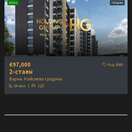
КОТА 0
ПРОДАВА
€97,000
Код:
8049
2-стаен
Варна
Кайсиева градина
64
кв.м
1
2