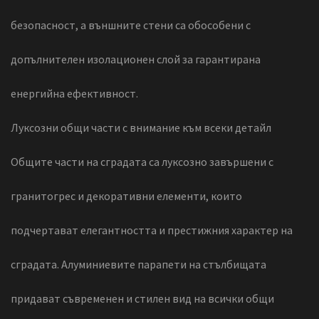
безопасност, а външните стени са обособени с
допълнителен изолационен слой за гарантирана
енергийна ефективност.
Луксозни общи части с внимание към всеки детайл
Общите части на сградата са луксозно завършени с
гранитогрес и декоративни елементи, които
подчертават елегантността и престижния характер на
сградата. Алуминиевите парапети на стълбищата
придават съвременен и стилен вид на всички общи