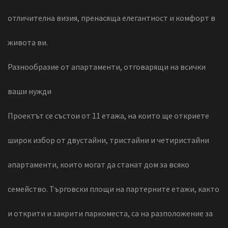
отличителна визия, пренасяща елегантност и комфорт в
живота ви.
Разнообразие от апартаменти, отговарящи на всички
ваши нужди
Проектът се състои от 11 етажа, на които ще откриете
широк избор от двустайни, тристайни и четиристайни
апартаменти, които могат да станат дом за всяко
семейство. Търговски площи на партерните етажи, както
и открити и закрити паркоместа, са на разположение за