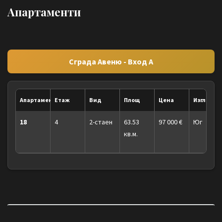
Апартаменти
Сграда Авеню - Вход А
Апартамент
Етаж
Вид
Площ
Цена
Изглед
18
4
2-стаен
63.53
97 000 €
Юг
кв.м.