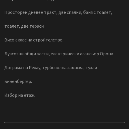
Просторен дневен тракт, две спални, баня с тоалет,
тоалет, две тераси
Висок клас на стройтелство.
Луксозни общи части, електрически асансьор Орона.
Дограма на Рехау, турбозолна замаска, тухли
виненбергер.
Избор на етаж.