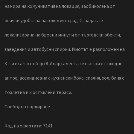
намира на комуникативна локация, заобиколена от
всички удобства на големият град. Сградата е
локализирана на броени минути от търговски обекти,
заведения и автобусни спирки. Имотът е разположен на
3-ти етаж от общо 8. Апартамента се състои от входно
антре, всекидневна с кухненски бокс, спалня, хол, баня с
тоалетна и 3 остъклени тераси.
Свободно паркиране.
Код на офертата: 7141