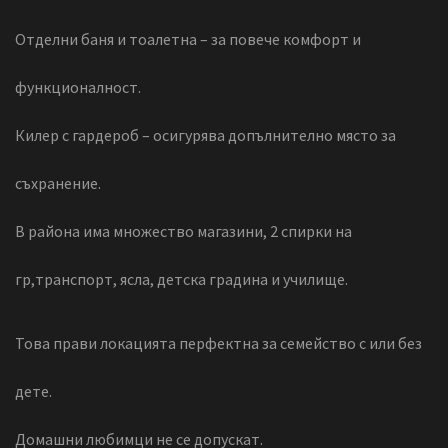
Отделни баня и тоалетна – за повече комфорт и
функционалност.
Килер с гардероб – осигурява допълнително място за
съхранение.
В района има множество магазини, 2 спирки на
гр,транспорт, ясла, детска градина и училище.
Това прави локацията перфектна за семейство с или без
дете.
Домашни любимци не се допускат.