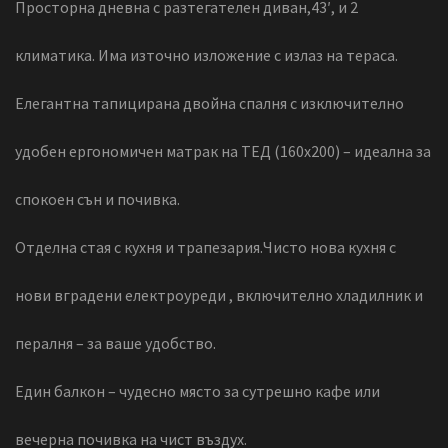
Просторна дневна с разтегателен диван,43′, и 2
климатика. Има източно изложение с излаз на тераса.
Елегантна тапицирана двойна спалня с изключително
удобен ергономичен матрак на ТЕД (160х200) – идеална за
спокоен сън и почивка.
Отделна стая с кухня и трапезария.Чисто нова кухня с
нови вградени електроуреди , включително хладилник и
пералня – за ваше удобство.
Един балкон – чудесно място за сутрешно кафе или
вечерна почивка на чист въздух.