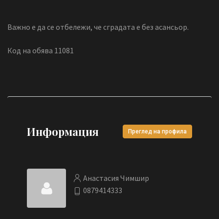
Важно е да се отбележи, че сградата е без асансьор.
Код на обява 11081
Информация
Преглед на профила
Анастасия Чимшир
0879414333