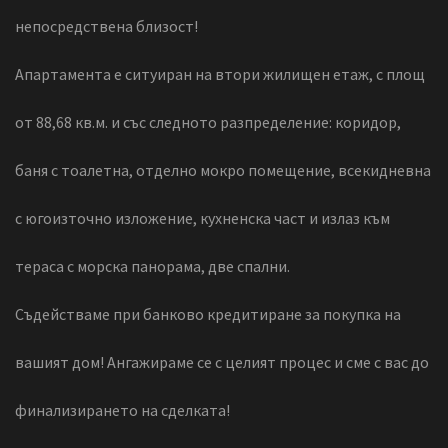
непосредствена близост!
Апартамента е ситуиран на втори жилищен етаж, с площ
от 88,68 кв.м. и със следното разпределение: коридор,
баня с тоалетна, отделно мокро помещение, всекидневна
с югоизточно изложение, кухненска част и излаз към
тераса с морска панорама, две спални.
Съдействаме при банково кредитиране за покупка на
вашият дом! Ангажираме се с целият процес и сме с вас до
финализирането на сделката!