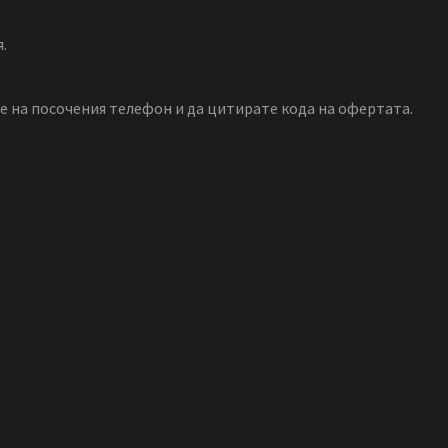
.
те на посочения телефон и да цитирате кода на офертата.