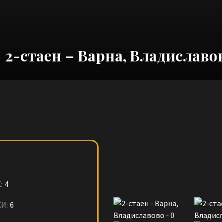
2-стаен – Варна, Владиславо
:
4
И:
6