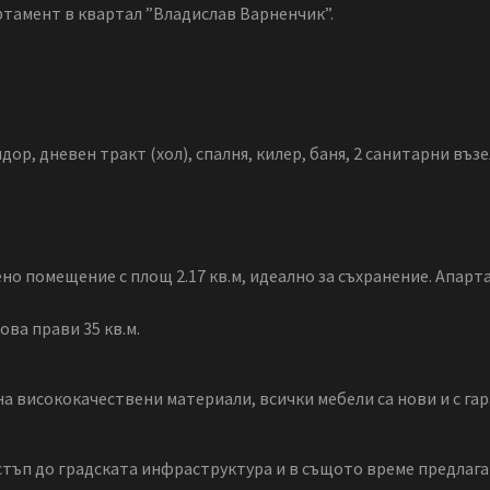
ртамент в квартал ”Владислав Варненчик”.
ор, дневен тракт (хол), спалня, килер, баня, 2 санитарни възе
о помещение с площ 2.17 кв.м, идеално за съхранение. Апарт
ова прави 35 кв.м.
а висококачествени материали, всички мебели са нови и с гар
тъп до градската инфраструктура и в същото време предлага