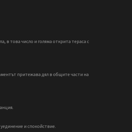
ла, в това число и голяма открита тераса с
аментът притежава дял в общите части на
анция.
 уединение и спокойствие.