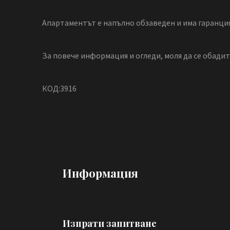
Апартаментът е напълно обзаведен и има гаранция
За повече информация и огледи, моля да се обади
КОД:3916
Информация
Изпрати запитване