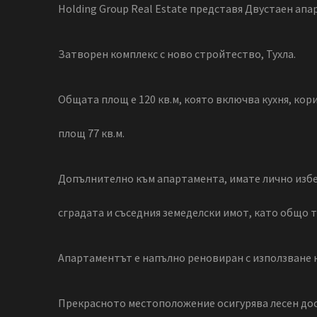
Holding Group Real Estate представя Двустаен апа
Затворен комплекс с ново стройтество, Тухла.
Общата площ е 120 кв.м, която включва кухня, корид
площ 77 кв.м.
Допълнително към апартамента, имате лично избен
сградата и съседния земеделски имот, като общо т
Апартаментът е напълно реновиран с използване н
Прекрасното местоположение осигурява лесен дос