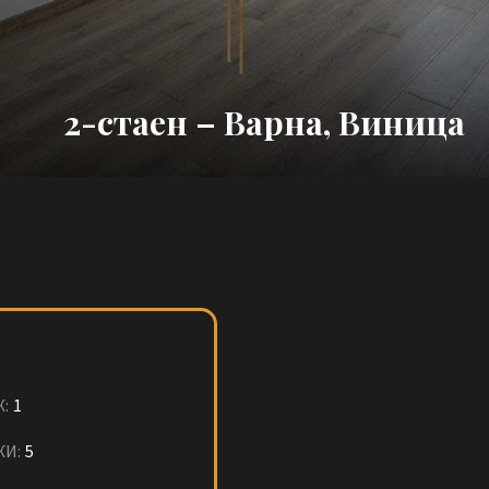
2-стаен – Варна, Виница
:
1
ЖИ:
5