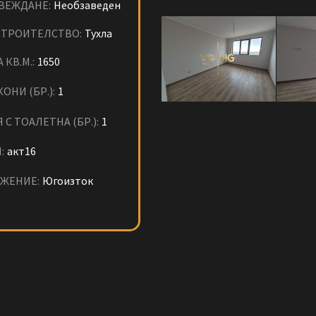
ВЕЖДАНЕ:
Необзаведен
СТРОИТЕЛСТВО:
Тухла
 КВ.М.:
1650
ОНИ (БР.):
1
 С ТОАЛЕТНА (БР.):
1
:
акт16
ЖЕНИЕ:
Югоизток