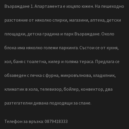
Възраждане 1. Апартамента е изцяло южен. На пешеходно
разстояние от няколко спирки, магазини, аптека, детски
площадки, детска градина и парк Възраждане. Около
блока има няколко големи паркинга. Състои се от кухня,
хол, баня с тоалетна, килер и голяма тераса. Предлага се
обзаведен с печка с фурна, микровълнова, хладилник,
климатик в хола, телевизор, бойлер, конвектор, два
разтегателни дивана подходящи за спане.
Телефон за връзка: 0879418333