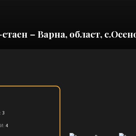
-стаен – Варна, област, с.Осен
:
3
И:
4