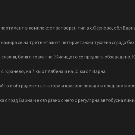
партамент в комплекс от затворен тип в с.Осеново, обл.Варна
 намира се на трети етаж от четириетажна тухлена сграда без
на спалня, баня с тоалетна. Жилището се предлага обзаведено.
с. Кранево, на 7 км от Албена и на 15 км от Варна.
йто е обграден с гъста гора и красиви ливади и предлага жив
 с град Варна и е свързано с него с регулярна автобусна лини