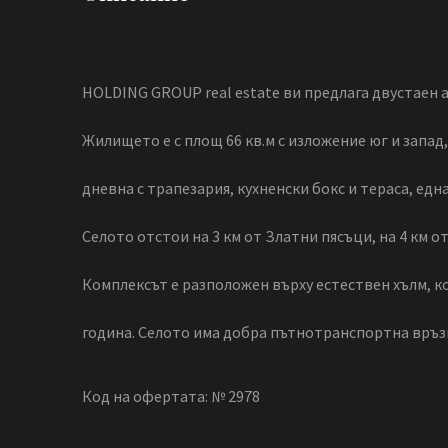
HOLDING GROUP real estate ви предлага двустаен а
Жилището е с площ 66 кв.м с изложение юг и запад,
дневна с трапезария, кухненски бокс и тераса, ед
Селото отстои на 3 км от Златни пясъци, на 4 км от 
Комплексът е разположен върху естествен хълм, ко
година. Селото има добра пътнотранспортна връзка
Код на офертата: № 2978