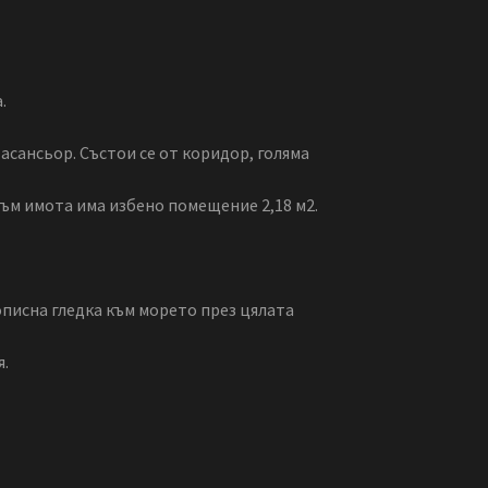
.
 асансьор. Състои се от коридор, голяма
 Към имота има избено помещение 2,18 м2.
описна гледка към морето през цялата
я.