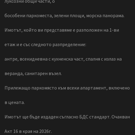
луксозни общи части, о
бособени паркоместа, зелени площи, морска панорама.
Имотът, който ви представяме е разположен на 1-ви
етаж и е със следното разпределение:
антре, всекидневна с кухненска част, спалня с излаз на
веранда, санитарен възел.
Прилежащо паркомясто към всеки апартамент, включено
в цената.
Имотът ще бъде издаден съгласно БДС стандарт. Очакван
Акт 16 в края на 2026г.