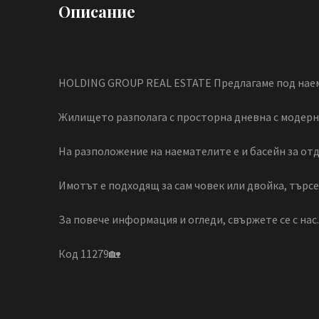
Описание
HOLDING GROUP REAL ESTATE Предлагаме под наем 
Жилището разполага с просторна дневна с модерна
На разположение на наемателите е и басейн за отд
Имотът е подходящ за сам човек или двойка, търсе
За повече информация и огледи, свържете се с нас
Код 11279🏡