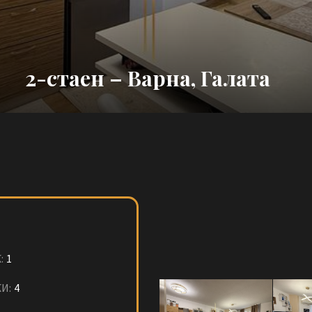
2-стаен – Варна, Галата
:
1
И:
4