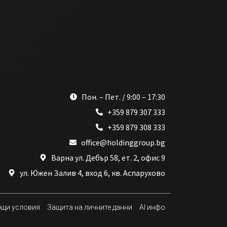
Пон. – Пет. / 9:00 – 17:30
+359 879 307 333
+359 879 308 333
office@holdinggroup.bg
Варна ул. Дебър 58, ет. 2, офис 9
ул. Южен Залив 4, вход 6, кв. Аспарухово
щи условия
Защита на личните данни
AI инфо