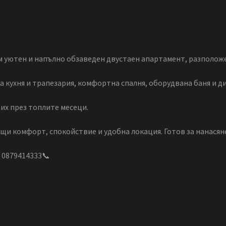
уютен и напълно обзаведен двустаен апартамент, разположе
 кухня и трапезария, комфортна спалня, оборудвана баня и д
их през топлите месеци.
щи комфорт, спокойствие и удобна локация. Готов за нанасяне
. 0879414333📞