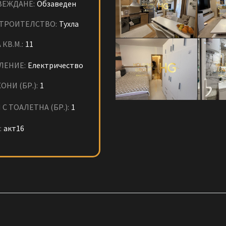
ВЕЖДАНЕ:
Обзаведен
СТРОИТЕЛСТВО:
Тухла
 КВ.М.:
11
ЛЕНИЕ:
Електричество
ОНИ (БР.):
1
 С ТОАЛЕТНА (БР.):
1
:
акт16