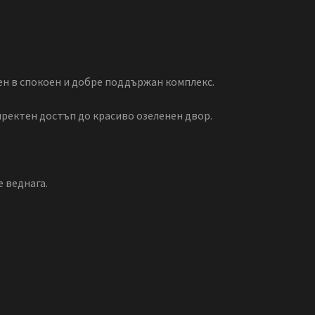
н в спокоен и добре поддържан комплекс.
иректен достъп до красиво озеленен двор.
 веднага.