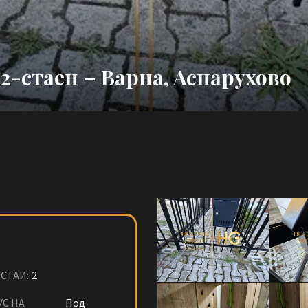
2-стаен – Варна, Аспарухово
СТАИ:
2
УС НА
Под