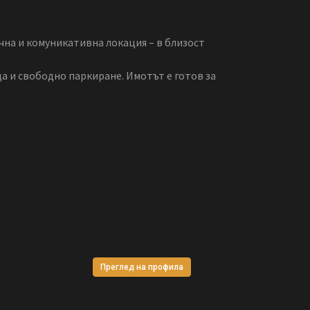
чна и комуникативна локация – в близост
да и свободно паркиране. Имотът е готов за
Преглед на профила