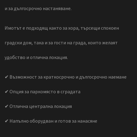
и за дългосрочно настаняване.
Имотът е подходящ както за хора, търсещи спокоен
градски дом, така и за гости на града, които желаят
удобство и отлична локация.
✔ Възможност за краткосрочно и дългосрочно наемане
✔ Опция за паркомясто в сградата
✔ Отлична централна локация
✔ Напълно оборудван и готов за нанасяне