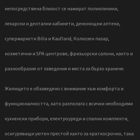
непосредствена близост се намират поликлиники,
лекарски и дентални кабинети, денонощни аптеки,
супермаркети Billa и Kaufland, Колхозен пазар,
козметични и SPA центрове, фризьорски салони, както и
разнообразие от заведения и места за бързо хранене.
Жилището е обзаведено с внимание към комфорта и
функционалността, като разполага с всички необходими
кухненски прибори, електроуреди и спални комплекти,
осигуряващи уютен престой както за краткосрочно, така