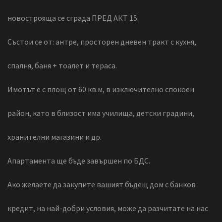
новострояща се сграда ПРЕД АКТ 15.
Състои се от: антре, просторен дневен тракт с кухня,
спалня, баня + тоалет и тераса.
Имотът е с площ от 60 кв.м, в изключително спокоен
район, като в близост има училища, детски градини,
хранителни магазини и др.
Апартамента ще бъде завършен по БДС.
Ако желаете да закупите вашият бъдещ дом с банков
кредит, на най-добри условия, може да разчитате на нас