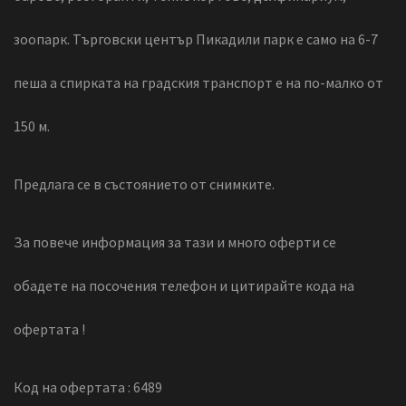
зоопарк. Търговски център Пикадили парк е само на 6-7
пеша а спирката на градския транспорт е на по-малко от
150 м.
Предлага се в състоянието от снимките.
За повече информация за тази и много оферти се
обадете на посочения телефон и цитирайте кода на
офертата !
Код на офертата : 6489