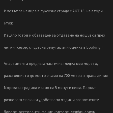
Имотът се намира в луксозна сграда с АКТ 16, на втори
етаж.
Изцяло готов и обзаведен за отдаване на нощувки през
летния сезон, с чудесна репутация и оценка в booking !
Апартамента предлага частична гледка към морето,
разстоянието до което е само на 700 метра в права линия.
Морската градина е само на 5 минути пеша. Паркът
разполага с всички удобства за отдих и развлечения:
барове, ресторанти, тенис кортове, делфинариум,