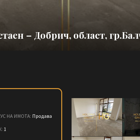
стаен – Добрич, област, гр.Ба
УС НА ИМОТА:
Продава
:
1