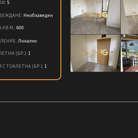
ЖИ:
5
ВЕЖДАНЕ:
Необзаведен
 КВ.М.:
600
ЛЕНИЕ:
Локално
ЕТНИ (БР.):
1
 С ТОАЛЕТНА (БР.):
1