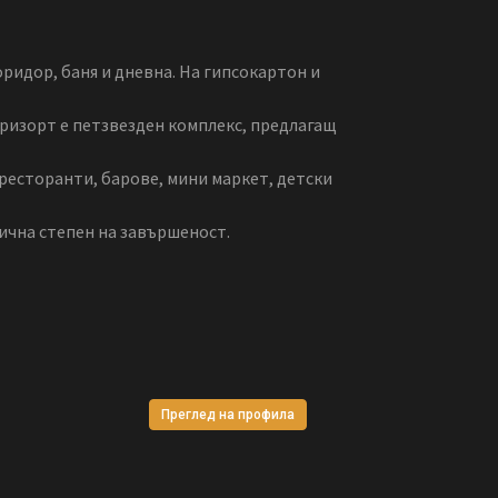
оридор, баня и дневна. На гипсокартон и
 ризорт е петзвезден комплекс, предлагащ
ресторанти, барове, мини маркет, детски
лична степен на завършеност.
Преглед на профила