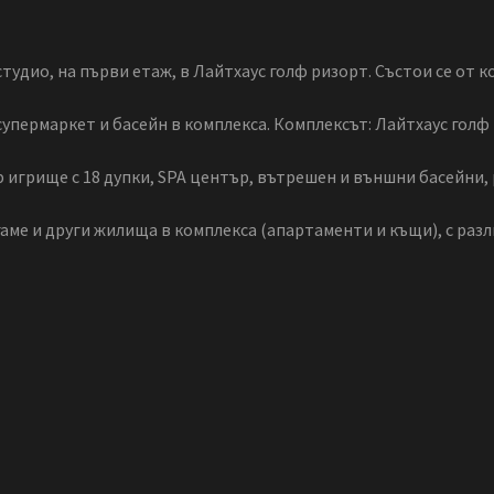
тудио, на първи етаж, в Лайтхаус голф ризорт. Състои се от к
супермаркет и басейн в комплекса. Комплексът: Лайтхаус голф
 игрище с 18 дупки, SPA център, вътрешен и външни басейни, 
аме и други жилища в комплекса (апартаменти и къщи), с раз