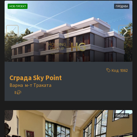
НОВ ПРОЕКТ
ПРОДАВА
Код:
9362
Сграда Sky Point
Варна
м-т Траката
8
ПРОДАВА