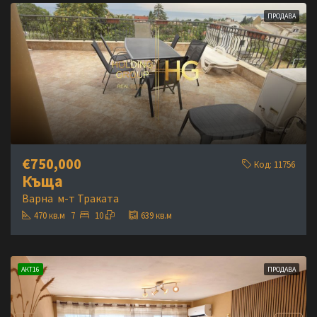
ПРОДАВА
€750,000
Код:
11756
Къща
Варна
м-т Траката
470
кв.м
7
10
639
кв.м
АКТ16
ПРОДАВА