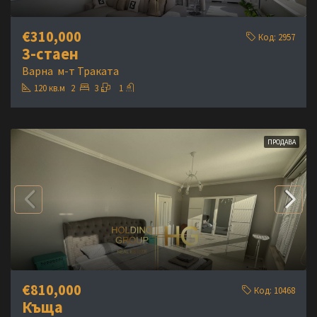
€310,000
Код:
2957
3-стаен
Варна
м-т Траката
120
кв.м
2
3
1
ПРОДАВА
€810,000
Код:
10468
Къща