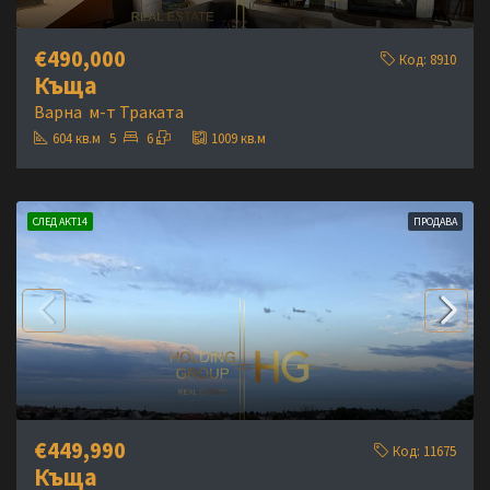
€490,000
Код:
8910
Къща
Варна
м-т Траката
604
кв.м
5
6
1009
кв.м
СЛЕД АКТ14
ПРОДАВА
€449,990
Код:
11675
Къща