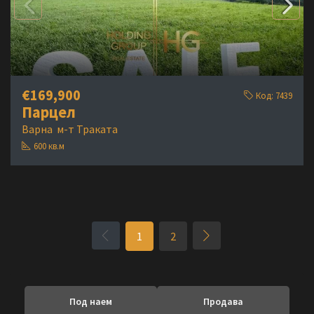
€169,900
Код:
7439
Парцел
Варна
м-т Траката
600
кв.м
1
2
Под наем
Продава