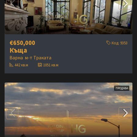
€650,000
Код:
9353
Къща
Варна
м-т Траката
442
кв.м
1051
кв.м
ПРОДАВА