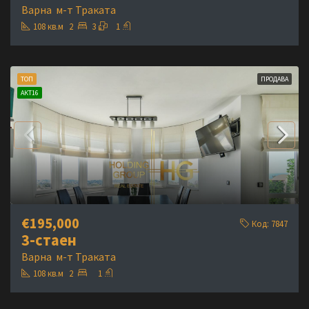
Варна
м-т Траката
108
кв.м
2
3
1
ТОП
ПРОДАВА
АКТ16
€195,000
Код:
7847
3-стаен
Варна
м-т Траката
108
кв.м
2
1