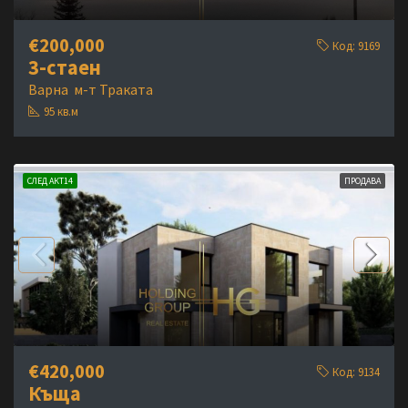
€200,000
Код:
9169
3-стаен
Варна
м-т Траката
95
кв.м
СЛЕД АКТ14
ПРОДАВА
€420,000
Код:
9134
Къща