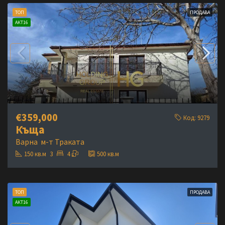
ТОП
ПРОДАВА
АКТ16
€359,000
Код:
9279
Къща
Варна
м-т Траката
150
кв.м
3
4
500
кв.м
ТОП
ПРОДАВА
АКТ16