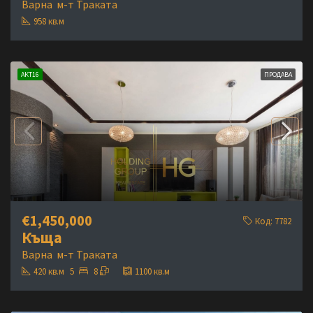
Варна
м-т Траката
958
кв.м
АКТ16
ПРОДАВА
€1,450,000
Код:
7782
Къща
Варна
м-т Траката
420
кв.м
5
8
1100
кв.м