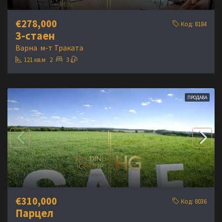
€278,000
Код:
8184
3-стаен
Варна
м-т Траката
121
кв.м
2
3
ПРОДАВА
€310,000
Код:
8036
Парцел