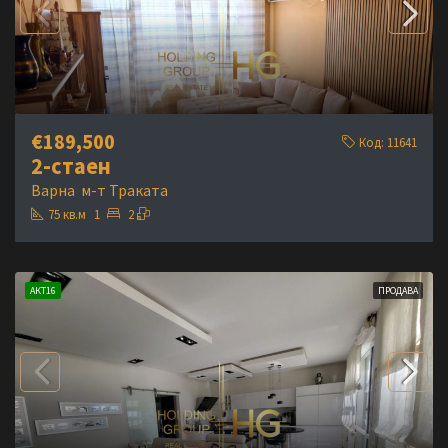
€189,500
Код:
11641
2-стаен
Варна
м-т Траката
75
кв.м
1
2
АКТ16
ПРОДАВА