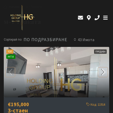
Начало
м-т Траката
м-т Траката
ПО ПОДРАЗБИРАНЕ
43 Имотa
Сортирай по:
ТОП
ПРОДАВА
АКТ16
€195,000
Код:
11914
3-стаен