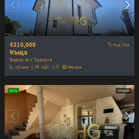
€310,000
Код:
5213
Къща
Варна
м-т Траката
139
кв.м
3
4
2
600
кв.м
АКТ16
ПРОДАВА