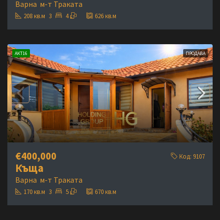
Варна
м-т Траката
208
кв.м
3
4
626
кв.м
АКТ16
ПРОДАВА
€400,000
Код:
9107
Къща
Варна
м-т Траката
170
кв.м
3
5
670
кв.м