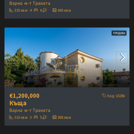
Варна
м-т Траката
320
кв.м
4
6
600
кв.м
ПРОДАВА
€1,200,000
Код:
10286
Къща
Варна
м-т Траката
310
кв.м
3
5
808
кв.м