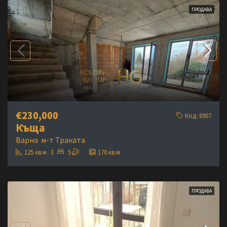
ПРОДАВА
€230,000
Код:
8907
Къща
Варна
м-т Траката
125
кв.м
3
5
170
кв.м
ПРОДАВА