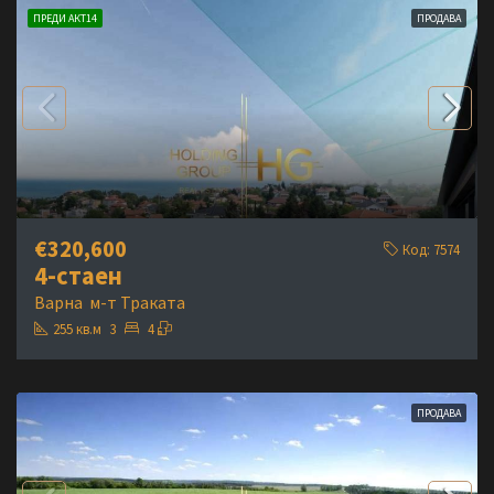
ПРЕДИ АКТ14
ПРОДАВА
€320,600
Код:
7574
4-стаен
Варна
м-т Траката
255
кв.м
3
4
ПРОДАВА