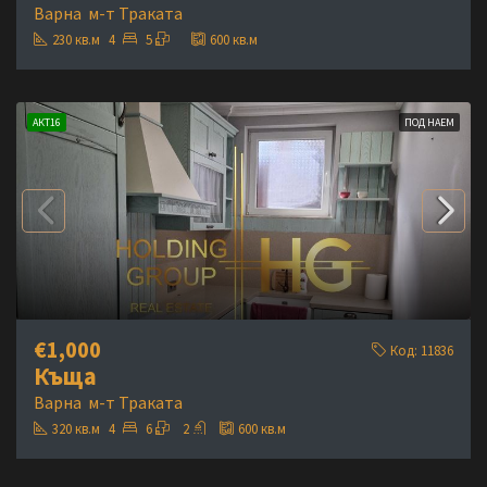
Варна
м-т Траката
230
кв.м
4
5
600
кв.м
АКТ16
ПОД НАЕМ
€1,000
Код:
11836
Къща
Варна
м-т Траката
320
кв.м
4
6
2
600
кв.м