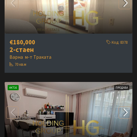
€180,000
Код:
8378
2-стаен
Варна
м-т Траката
70
кв.м
АКТ16
ПРОДАВА