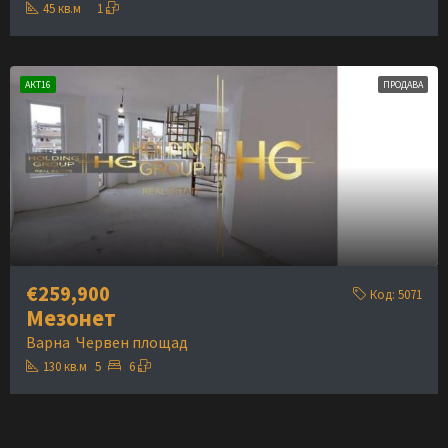
45
кв.м
1
АКТ16
ПРОДАВА
€259,900
Код:
5071
Мезонет
Варна
Червен площад
130
кв.м
5
6