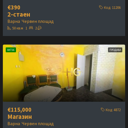
€390
Код:
11206
2-стаен
Варна
Червен площад
50
кв.м
1
2
АКТ16
ПРОДАВА
€115,000
Код:
4872
Магазин
Варна
Червен площад