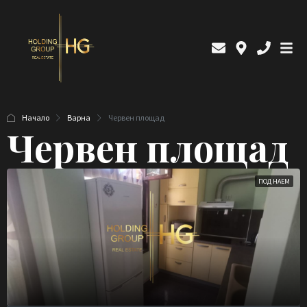
Начало
Варна
Червен площад
Червен площад
ПОД НАЕМ