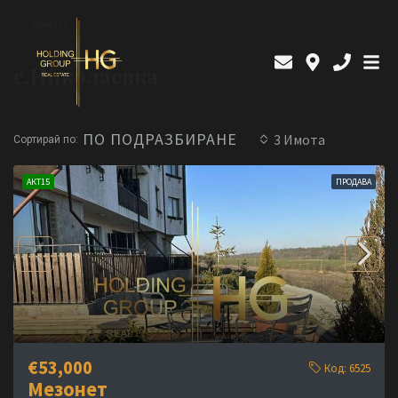
Начало
с.Николаевка
с.Николаевка
ПО ПОДРАЗБИРАНЕ
3 Имотa
Сортирай по:
АКТ15
ПРОДАВА
€53,000
Код:
6525
Мезонет