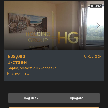
ПРОДАВА
€28,000
Код:
5369
1-стаен
Варна, област
с.Николаевка
37
кв.м
1
Под наем
Продава