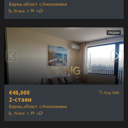
Варна, област
с.Николаевка
93
кв.м
3
4
ПРОДАВА
€48,000
Код:
5445
2-стаен
Варна, област
с.Николаевка
76
кв.м
1
2