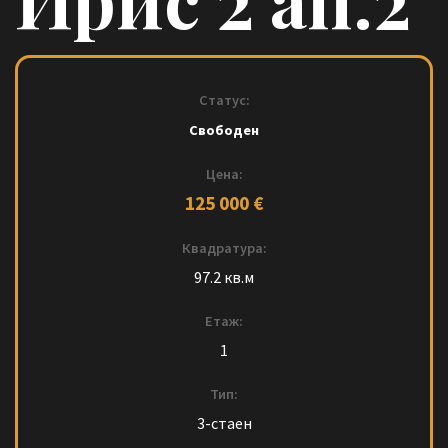
Статус:
Свободен
Цена:
125 000 €
Квадратура:
97.2 кв.м
Етаж:
1
Тип:
3-стаен